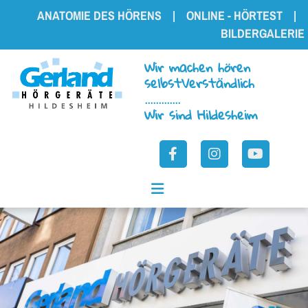
Zum Inhalt springen
ANATOMIE DES HÖRENS
|
ON­LINE - HÖRTEST
|
BILDERGALERIE
Wir machen hören
selbstVerständlich
.............
Wir sind Hildesheim