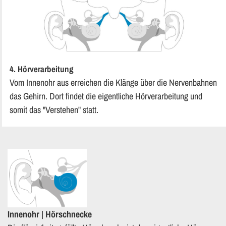
4. Hör­ver­ar­bei­tung
Vom In­nen­ohr aus er­rei­chen die Klän­ge über die Ner­ven­bah­nen
das Ge­hirn. Dort fin­det die ei­gent­li­che Hör­ver­ar­bei­tung und
somit das "Ver­ste­hen" statt.
In­nen­ohr | Hör­schne­cke