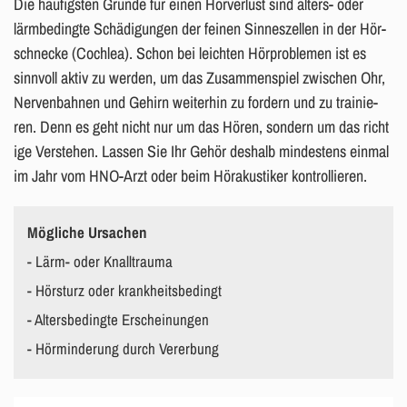
Die häu­figs­ten Grün­de für einen Hör­ver­lust sind al­ters- oder
lärm­bedingte Schä­di­gun­gen der fei­nen Sin­nes­zel­len in der Hör­
schne­cke (Co­ch­lea). Schon bei leich­ten Hör­pro­ble­men ist es
sinn­voll aktiv zu wer­den, um das Zu­sam­men­spiel zwi­schen Ohr,
Ner­ven­bah­nen und Ge­hirn wei­ter­hin zu for­dern und zu trai­nie­
ren. Denn es geht nicht nur um das Hören, son­dern um das rich­t
i­ge Ver­ste­hen. Las­sen Sie Ihr Gehör des­halb min­des­tens ein­mal
im Jahr vom HNO-Arzt oder beim Hör­akus­ti­ker kon­trol­lie­ren.
Mögliche Ursachen
- Lärm- oder Knalltrauma
- Hörsturz oder krankheitsbedingt
- Altersbedingte Erscheinungen
- Hörminderung durch Vererbung