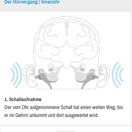
Der Hörvorgang | Innenohr
1. Schall­auf­nah­me
Der vom Ohr auf­ge­nom­me­ne Schall hat einen wei­ten Weg, bis
er im Ge­hirn an­kommt und dort aus­ge­wer­tet wird.