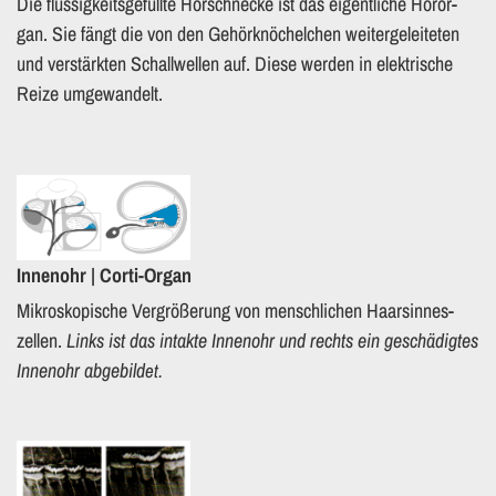
Die flüs­sig­keits­ge­füll­te Hör­schnecke ist das ei­gent­li­che Hör­or­
gan. Sie fängt die von den Ge­hör­knö­chel­chen weitergeleite­ten
und ver­stärk­ten Schall­wel­len auf. Diese wer­den in elek­tri­sche
Reize um­ge­wan­delt.
In­nen­ohr | Corti-Organ
Mi­kro­sko­pi­sche Ver­grö­ße­rung von mensch­li­chen Haarsinnes­
zellen.
Links ist das in­tak­te In­nen­ohr und rechts ein ge­schä­dig­tes
In­nen­ohr ab­gebild
et.