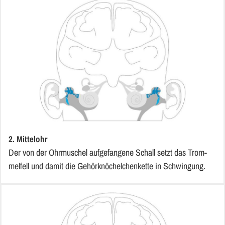
2. Mit­tel­ohr
Der von der Ohr­mu­schel aufge­fangene Schall setzt das Trom­
melfell und damit die Gehörknö­chelchenkette in Schwin­gung.