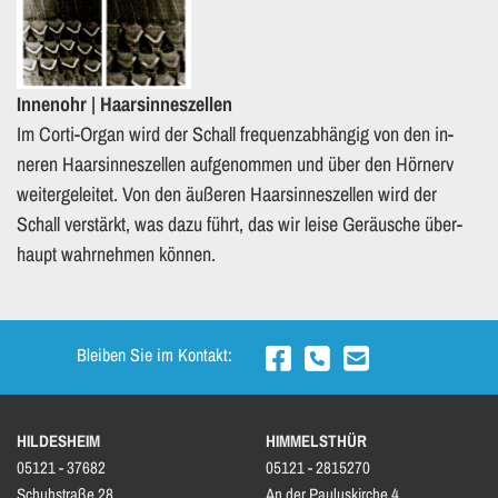
In­nen­ohr | Haarsinneszellen
Im Cor­ti-Or­gan wird der Schall fre­quenz­ab­hän­gig von den in­
neren Haar­sin­nes­zel­len aufge­nommen und über den Hör­nerv
wei­ter­ge­lei­tet. Von den äu­ße­ren Haar­sin­nes­zel­len wird der
Schall ver­stärkt, was dazu führt, das wir leise Ge­räu­sche über­
haupt wahr­neh­men kön­nen.
Bleiben Sie im Kontakt:



HILDESHEIM
HIMMELSTHÜR
05121 - 37682
05121 - 2815270
Schuhstraße 28
An der Pauluskirche 4