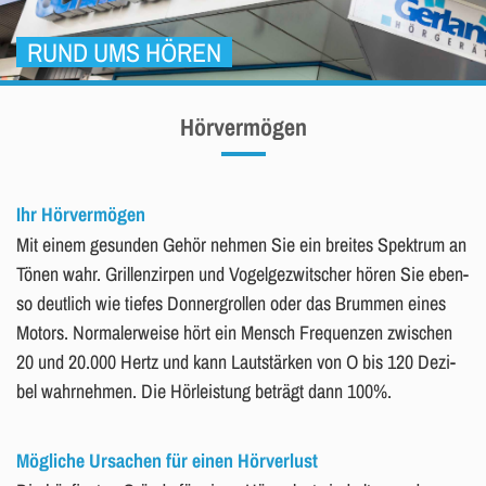
RUND UMS HÖREN
Hörvermögen
Ihr Hörvermögen
Mit einem ge­sun­den Gehör neh­men Sie ein brei­tes Spek­trum an
Tönen wahr. Gril­lenzir­pen und Vo­gel­ge­zwit­scher hören Sie eben­
so deut­lich wie tie­fes Don­ner­grol­len oder das Brum­men eines
Mo­tors. Nor­ma­ler­wei­se hört ein Mensch Fre­quen­zen zwi­schen
20 und 20.000 Hertz und kann Laut­stär­ken von O bis 120 De­zi­
bel wahr­neh­men. Die Hör­leis­tung be­trägt dann 100%.
Mögliche Ursachen für einen Hörverlust