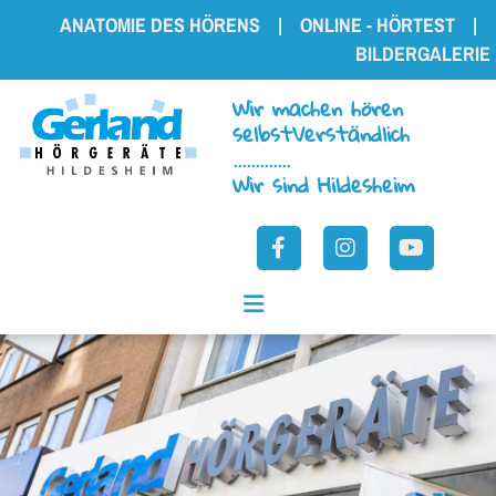
Zum Inhalt springen
ANATOMIE DES HÖRENS
|
ON­LINE - HÖRTEST
|
BILDERGALERIE
Wir machen hören
selbstVerständlich
.............
Wir sind Hildesheim