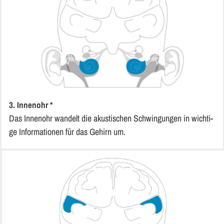
3. In­nen­ohr *
Das In­nen­ohr wan­delt die akusti­schen Schwin­gun­gen in wich­ti­
ge In­for­ma­tio­nen für das Ge­hirn um.