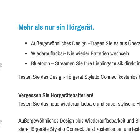
Mehr als nur ein Hörgerät.
Au­ßer­ge­wöhn­li­ches De­sign –Tra­gen Sie es aus Über­
Wie­der­auf­lad­bar- Nie wie­der Bat­te­ri­en wech­seln.
Blue­tooth – Strea­men Sie Ihre Lieb­lings­mu­sik di­rekt i
Tes­ten Sie das De­sign-Hör­ge­rät Sty­let­to Con­nect kos­ten­los
Ver­ges­sen Sie Hör­ge­rä­te­bat­te­ri­en!
Tes­ten Sie das neue wie­der­auf­lad­ba­re und super sty­li­sche Hör
Au­ßer­ge­wöhn­li­ches De­sign plus Wie­der­auf­lad­bar­keit und
sign-Hör­ge­rä­te Sty­let­to Con­nect. Jetzt kos­ten­los bei uns tes­