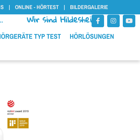
NS
|
ON­LINE - HÖRTEST
|
BILDERGALERIE
...... Wir sind Hildesheim
HÖRGERÄTE TYP TEST
HÖRLÖSUNGEN