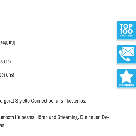
zeu­gung
ns Ohr.
 bei uns!
­ge­rät Sty­let­to Con­nect bei uns - kos­ten­los.
 Blue­tooth für bes­tes Hören und Strea­m­ing. Die neuen De­
ten!