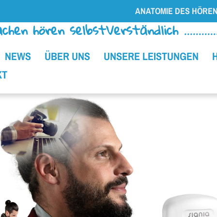
ANATOMIE DES HÖRE
chen hören selbstVerständlich .......
NEWS
ÜBER UNS
UNSERE LEISTUNGEN
KT